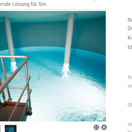
ende Lösung für Sie.
R
D
K
6
R
u
0
o